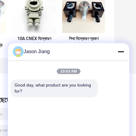
10A CNEX বিস্ফোরণ
শিখা বিস্ফোরণ প্রমাণ
রে
প্রমাণ রোটারি সুইচ
আলো সুইচ 2 অবস্থান
Jason Jiang
চক
স্থানান্তর নির্বাচক
নির্বাচক 220VAC GRP
10:03 AM
Good day, what product are you looking 
for?
 ছেড়ে