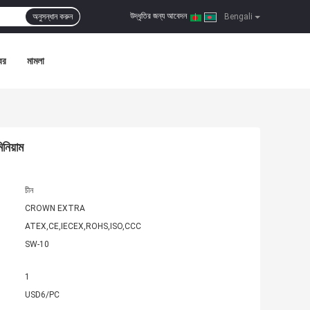
উদ্ধৃতির জন্য আবেদন
অনুসন্ধান করুন
|
Bengali
বর
মামলা
নিয়াম
চীন
CROWN EXTRA
ATEX,CE,IECEX,ROHS,ISO,CCC
SW-10
1
USD6/PC