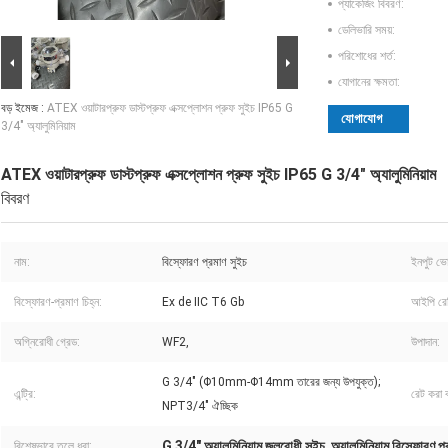
প্যাকেজিং বিবরণ:
ডেলিভারি সময়:
পরিশোধের শর্ত:
যোগানের ক্ষমতা:
বড় ইমেজ :
ATEX ওয়াটারপ্রুফ ডাস্টপ্রুফ এক্সপ্লোশন প্রুফ সুইচ IP65 G
যোগাযোগ
3/4" অ্যালুমিনিয়াম
ATEX ওয়াটারপ্রুফ ডাস্টপ্রুফ এক্সপ্লোশন প্রুফ সুইচ IP65 G 3/4" অ্যালুমিনিয়াম
বিবরণ
নাম:
বিস্ফোরণ প্রমাণ সুইচ
ইনপুট ভো
বিস্ফোরণ-প্রমাণ চিহ্ন:
Ex de IIC T6 Gb
আইপি রেট
অগ্নিরোধী গ্রেড:
WF2,
উপাদান:
G 3/4" (Φ10mm-Φ14mm তারের জন্য উপযুক্ত);
এন্ট্রি:
রেট করা ব
NPT3/4" ঐচ্ছিক
G 3/4" অ্যালুমিনিয়াম জলরোধী সুইচ
অ্যালুমিনিয়াম বিস্ফোরণ প
বিশেষভাবে তুলে ধরা:
,