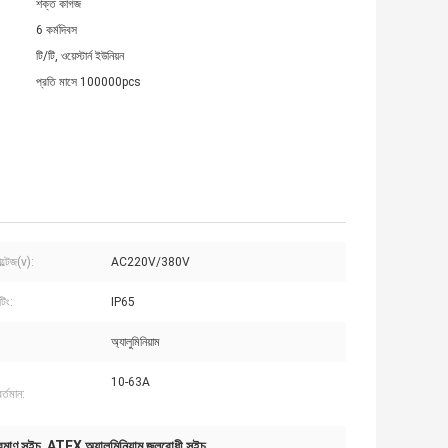
শক্ত কাগজ
6 কর্মদিবস
টি/টি, ওয়েস্টার্ন ইউনিয়ন
প্রতি মাসে 100000pcs
ল্টেজ(v):
AC220V/380V
িং:
IP65
অ্যালুমিনিয়াম
10-63A
র্তমান:
্রমাণ সুইচ
ATEX অ্যালুমিনিয়াম জলরোধী সুইচ
,