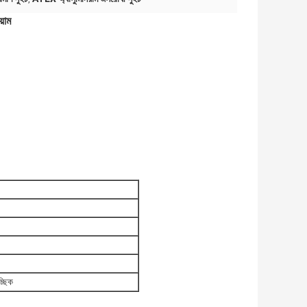
়াম
ছিক