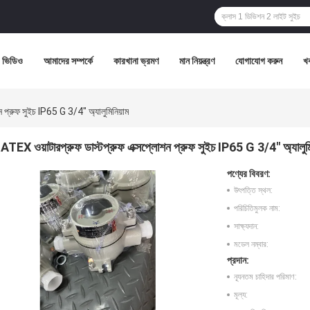
ভিডিও
আমাদের সম্পর্কে
কারখানা ভ্রমণ
মান নিয়ন্ত্রণ
যোগাযোগ করুন
খ
 প্রুফ সুইচ IP65 G 3/4" অ্যালুমিনিয়াম
ATEX ওয়াটারপ্রুফ ডাস্টপ্রুফ এক্সপ্লোশন প্রুফ সুইচ IP65 G 3/4" অ্যালুমি
পণ্যের বিবরণ:
উৎপত্তি স্থল:
পরিচিতিমুলক নাম:
সাক্ষ্যদান:
মডেল নম্বার:
প্রদান:
ন্যূনতম চাহিদার পরিমাণ:
মূল্য: