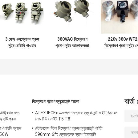
3 ফেজ এক্সপ্লোশন প্রুফ
380VAC বিস্ফোরণ
220v 380v WF2
সুইচ রোটারি পাওয়ার
প্রমাণ সুইচ আলোকসজ্জা
বিস্ফোরণ প্রমাণ সুইচ গ্
ট্রান্সফার জোন 21 22
বিপজ্জনক অবস্থান
জোন 22 বৈদ্যুতিক নির্বা
ফ্লেমপ্রুফ অন সুইচ
বার্তা
বিস্ফোরণ প্রমাণ ফ্লুরোসেন্ট আলো
াস্ট্রিয়াল লেড
ATEX IECEx এক্সপ্লোশন প্রুফ ফ্লুরোসেন্ট লাইট ডিমেবল
ন্টি প্রুফ
লেড টিউব লাইট T5 T8
রুফ এলইডি ফ্লাড
স্টেইনলেস স্টিল বিস্ফোরণ প্রুফ ফ্লুরোসেন্ট লাইট
250W
590mm 6ft ফ্লেমপ্রুফ ল্যাম্প ইমার্জেন্সি