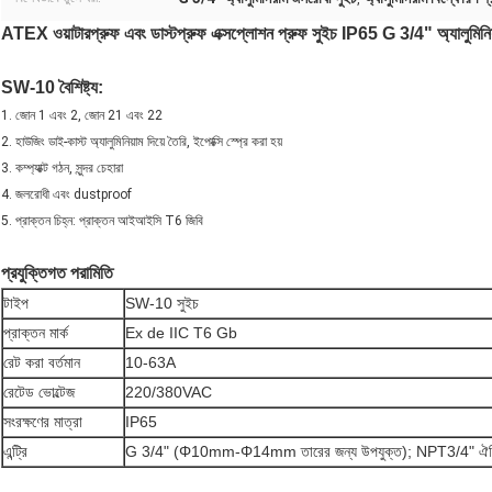
ATEX ওয়াটারপ্রুফ এবং ডাস্টপ্রুফ এক্সপ্লোশন প্রুফ সুইচ IP65 G 3/4" অ্যালুমিনিয
SW-10
বৈশিষ্ট্য:
1. জোন 1 এবং 2, জোন 21 এবং 22
2. হাউজিং ডাই-কাস্ট অ্যালুমিনিয়াম দিয়ে তৈরি, ইপোক্সি স্প্রে করা হয়
3. কম্প্যাক্ট গঠন, সুন্দর চেহারা
4. জলরোধী এবং dustproof
5. প্রাক্তন চিহ্ন: প্রাক্তন আইআইসি T6 জিবি
প্রযুক্তিগত পরামিতি
টাইপ
SW-10 সুইচ
প্রাক্তন মার্ক
Ex de IIC T6 Gb
রেট করা বর্তমান
10-63A
রেটেড ভোল্টেজ
220/380VAC
সংরক্ষণের মাত্রা
IP65
এন্ট্রি
G 3/4" (Φ10mm-Φ14mm তারের জন্য উপযুক্ত); NPT3/4" ঐচ্