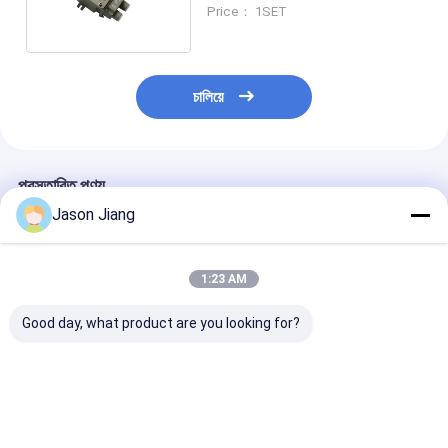
Ex Db IIC T6 Gb
Price： 1SET
চালিয়ে
প্রস্তাবিত পণ্য
Jason Jiang
1:23 AM
Good day, what product are you looking for?
IP66 বিস্ফোরণ-প্রমাণ সুইচ ২
সামুদ্রিক গ্রেড অ্যালুমিনিয়াম 4
ক্ষয় প্রতিরোধী বিস্ফো
পোল মেরিন গ্রেড অ্যালুমিনিয়াম
বিপজ্জনক অবস্থান সুইচ জলরোধী
প্রতিরোধী সুইচ রেট 
রুক্ষ বৈদ্যুতিক নিয়ন্ত্রণ বিপজ্জনক
শিল্প নিরাপত্তা সুইচ বিস্ফোরক
বর্তমান এবং IP66 সুরক
শিল্প অ্যাপ্লিকেশনের জন্য
পরিবেশের জন্য ডিজাইন করা
বিস্ফোরক বায়ুমণ্ডলের
ডিজাইন করা
ভালো দাম
ভালো দাম
ভালো দাম