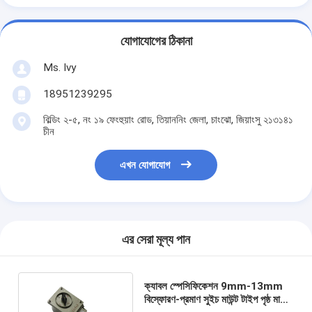
যোগাযোগের ঠিকানা
Ms. Ivy
18951239295
বিল্ডিং ২-৫, নং ১৯ ফেংহুয়াং রোড, তিয়াননিং জেলা, চাংঝো, জিয়াংসু ২১৩১৪১
চীন
এখন যোগাযোগ
এর সেরা মূল্য পান
ক্যাবল স্পেসিফিকেশন 9mm-13mm
বিস্ফোরণ-প্রমাণ সুইচ মাউন্ট টাইপ পৃষ্ঠ মাউন্ট