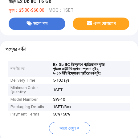
মাউন্ট Ex Db IIC T6 Gb
মূল্য：$5.00-$60.00
MOQ：1SET
ভালো দাম
এখন যোগাযোগ
পণ্যের বর্ণনা
,
Ex Db IIC বিস্ফোরণ প্রতিরোধক সুইচ
লক্ষণীয় করা
,
পৃষ্ঠতল মাউন্ট বিস্ফোরণ-প্রমাণ সুইচ
৯-১৩ মিমি বিস্ফোরণ প্রতিরোধক সুইচ
Delivery Time
5-10Days
Minimum Order
1SET
Quantity
Model Number
SW-10
Packaging Details
1SET/Box
Payment Terms
50%+50%
আরো দেখুন