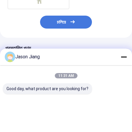
চালিয়ে
প্রস্তাবিত পণ্য
Jason Jiang
11:31 AM
Good day, what product are you looking for?
IP66 বিস্ফোরণ-প্রমাণ সুইচ ২
সামুদ্রিক গ্রেড অ্যালুমিনিয়াম 4
ক্ষয় প্রতিরোধী বিস্ফো
পোল মেরিন গ্রেড অ্যালুমিনিয়াম
বিপজ্জনক অবস্থান সুইচ জলরোধী
প্রতিরোধী সুইচ রেট 
রুক্ষ বৈদ্যুতিক নিয়ন্ত্রণ বিপজ্জনক
শিল্প নিরাপত্তা সুইচ বিস্ফোরক
বর্তমান এবং IP66 সুরক
শিল্প অ্যাপ্লিকেশনের জন্য
পরিবেশের জন্য ডিজাইন করা
বিস্ফোরক বায়ুমণ্ডলের
ডিজাইন করা
ভালো দাম
ভালো দাম
ভালো দাম