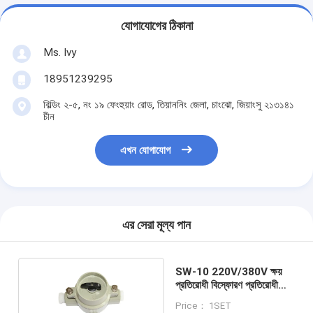
যোগাযোগের ঠিকানা
Ms. Ivy
18951239295
বিল্ডিং ২-৫, নং ১৯ ফেংহুয়াং রোড, তিয়াননিং জেলা, চাংঝো, জিয়াংসু ২১৩১৪১
চীন
এখন যোগাযোগ
এর সেরা মূল্য পান
SW-10 220V/380V ক্ষয়
প্রতিরোধী বিস্ফোরণ প্রতিরোধী
সুইচ
Price： 1SET