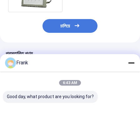
চালিয়ে
প্রস্তাবিত পণ্য
Frank
6:43 AM
Good day, what product are you looking for?
ATEX/IECEx
ATEX/IECEx বিস্ফোরণ
বিস্ফোরণ প্রমাণ এলইডি
Explosion Proof LED
প্রমাণ এলইডি লাইটিং বাল্ব
লাইটিং বাল্ব 50-200
Street Lighting Bulbs
50-400 ওয়াট তেল ও গ্যাস
এলইডি বীম অ্যাঙ্গেল
IP66 ওয়াটারপ্রুফ 50-200
এবং এলএনজি জোন 1/2 এবং
ডিগ্রী জোন 1 2/জো
ওয়াট এলইডি বিম কোণ 120
জোন 21 ও 22 এর জন্য
বিপদজনক এলাকার জন্য
ভালো দাম
ভালো দাম
ভালো দাম
ডিগ্রি ডিগ্রি জোন1 2/জোন 21
করুন