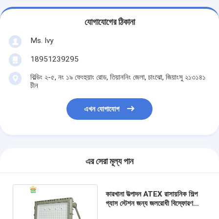
যোগাযোগের ঠিকানা
Ms. Ivy
18951239295
বিল্ডিং ২-৫, নং ১৯ ফেংহুয়াং রোড, তিয়াননিং জেলা, চাংঝো, জিয়াংসু ২১৩১৪১
চীন
এখন যোগাযোগ
এর সেরা মূল্য পান
কারখানা উত্পাদন ATEX রাসায়নিক শিল্প
গ্যাস স্টেশন জন্য জলরোধী বিস্ফোরণ
প্রতিরোধী বন্যা আলো