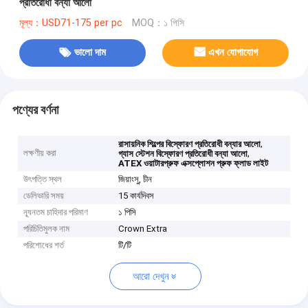
প্রতিরোধী বন্যা আলো
মূল্য：USD71-175 per pc
MOQ：১ পিসি
ভালো দাম
এখন যোগাযোগ
পণ্যের বর্ণনা
,
রাসায়নিক শিল্পের বিস্ফোরণ প্রতিরোধী বন্যার আলো
লক্ষণীয় করা
,
গ্যাস স্টেশন বিস্ফোরণ প্রতিরোধী বন্যা আলো
ATEX ওয়াটারপ্রুফ এক্সপ্লোশন প্রুফ ফ্লাড লাইট
উৎপত্তি স্থল
জিয়াংসু, চীন
ডেলিভারি সময়
15 কার্যদিবস
ন্যূনতম চাহিদার পরিমাণ
১ পিসি
পরিচিতিমুলক নাম
Crown Extra
পরিশোধের শর্ত
টি/টি
আরো দেখুন